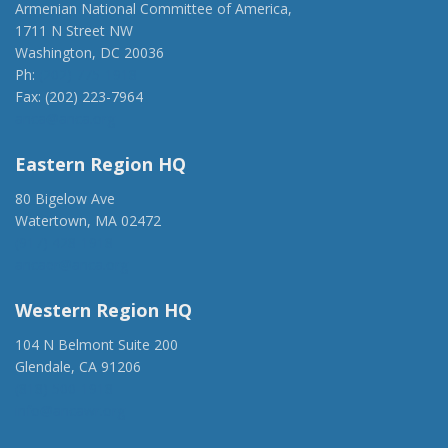
Armenian National Committee of America,
1711 N Street NW
Washington, DC 20036
Ph:
(202) 775-1918
Fax: (202) 223-7964
anca@anca.org
Eastern Region HQ
80 Bigelow Ave
Watertown, MA 02472
(917) 428-1918
ancaer@anca.org
Western Region HQ
104 N Belmont Suite 200
Glendale, CA 91206
(818) 500-1918
info@ancawr.org