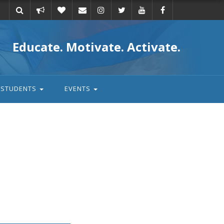
Take
Donate
Email
Educate. Motivate. Activate.
action
STUDENTS
EVENTS