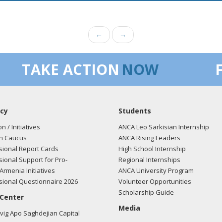
←
→
TAKE ACTION
NOW
cy
Students
on / Initiatives
ANCA Leo Sarkisian Internship
n Caucus
ANCA Rising Leaders
ional Report Cards
High School Internship
ional Support for Pro-
Regional Internships
Armenia Initiatives
ANCA University Program
ional Questionnaire 2026
Volunteer Opportunities
Scholarship Guide
 Center
Media
ig Apo Saghdejian Capital