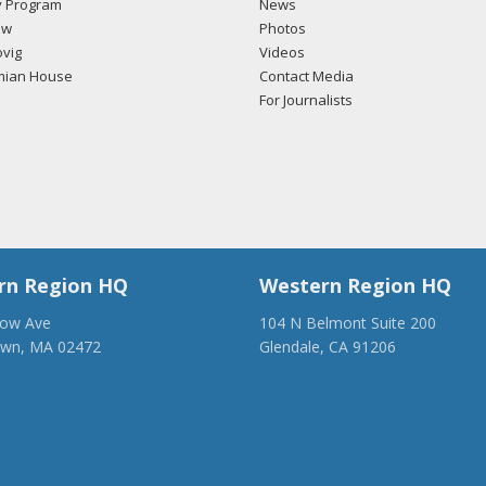
 Program
News
ow
Photos
vig
Videos
mian House
Contact Media
For Journalists
rn Region HQ
Western Region HQ
low Ave
104 N Belmont Suite 200
own, MA 02472
Glendale, CA 91206
28-1918
(818) 500-1918
anca.org
info@ancawr.org