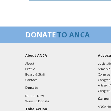
DONATE
TO ANCA
About ANCA
Advoca
About
Legislati
Profile
Armenia
Board & Staff
Congress
Contact
Congress
Artsakh/
Donate
Congress
Donate Now
Career
Ways to Donate
ANCA Hov
Take Action