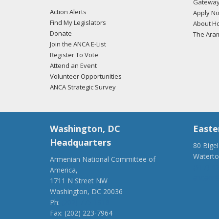
Gateway
Action Alerts
Apply N
Find My Legislators
About Ho
Donate
The Ara
Join the ANCA E-List
Register To Vote
Attend an Event
Volunteer Opportunities
ANCA Strategic Survey
Washington, DC
Easte
Headquarters
80 Bige
Watert
Armenian National Committee of
(917) 4
America,
ancaer@
1711 N Street NW
Washington, DC 20036
Ph:
(202) 775-1918
Fax: (202) 223-7964