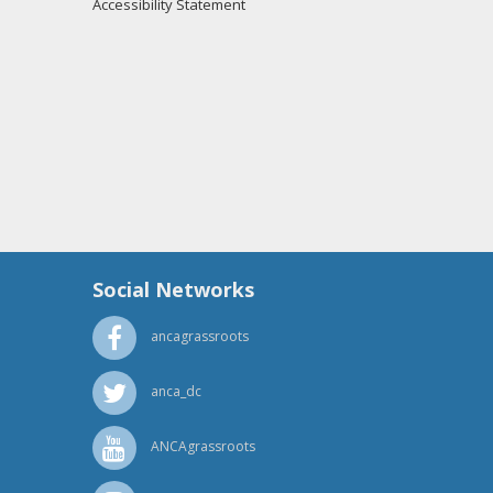
Accessibility Statement
Social Networks
ancagrassroots
anca_dc
ANCAgrassroots