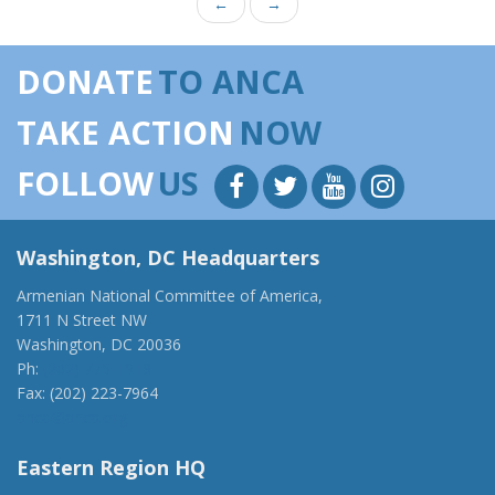
←
→
DONATE
TO ANCA
TAKE ACTION
NOW
FOLLOW
US
Washington, DC Headquarters
Armenian National Committee of America,
1711 N Street NW
Washington, DC 20036
Ph:
(202) 775-1918
Fax: (202) 223-7964
anca@anca.org
Eastern Region HQ