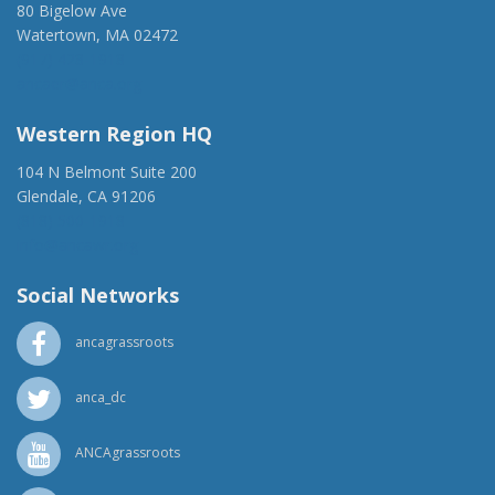
80 Bigelow Ave
Watertown, MA 02472
(917) 428-1918
ancaer@anca.org
Western Region HQ
104 N Belmont Suite 200
Glendale, CA 91206
(818) 500-1918
info@ancawr.org
Social Networks
ancagrassroots
anca_dc
ANCAgrassroots