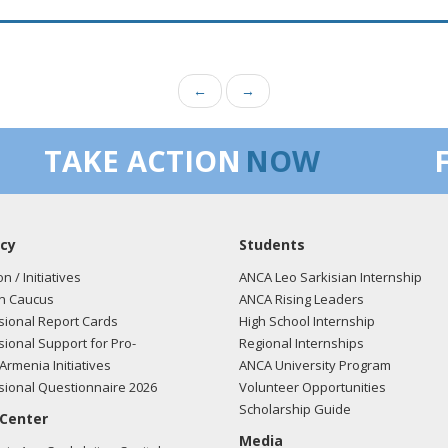
←
→
TAKE ACTION
NOW
cy
Students
on / Initiatives
ANCA Leo Sarkisian Internship
n Caucus
ANCA Rising Leaders
ional Report Cards
High School Internship
ional Support for Pro-
Regional Internships
Armenia Initiatives
ANCA University Program
ional Questionnaire 2026
Volunteer Opportunities
Scholarship Guide
 Center
Media