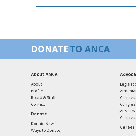
DONATE
TO ANCA
About ANCA
Advoca
About
Legislati
Profile
Armenia
Board & Staff
Congress
Contact
Congress
Artsakh/
Donate
Congress
Donate Now
Career
Ways to Donate