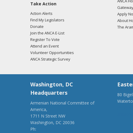
ANCA Hov
Take Action
Gateway
Action Alerts
Apply N
Find My Legislators
About Ho
Donate
The Ara
Join the ANCA E-List
Register To Vote
Attend an Event
Volunteer Opportunities
ANCA Strategic Survey
Washington, DC
Easte
Headquarters
80 Bige
Watert
Armenian National Committee of
(917) 4
America,
ancaer@
1711 N Street NW
Washington, DC 20036
Ph:
(202) 775-1918