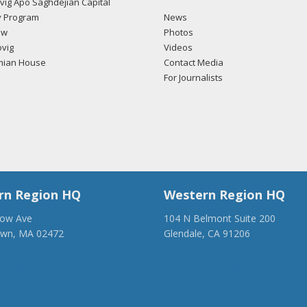
ig Apo Saghdejian Capital
 Program
News
ow
Photos
vig
Videos
mian House
Contact Media
For Journalists
rn Region HQ
Western Region HQ
low Ave
104 N Belmont Suite 200
own, MA 02472
Glendale, CA 91206
28-1918
(818) 500-1918
anca.org
info@ancawr.org