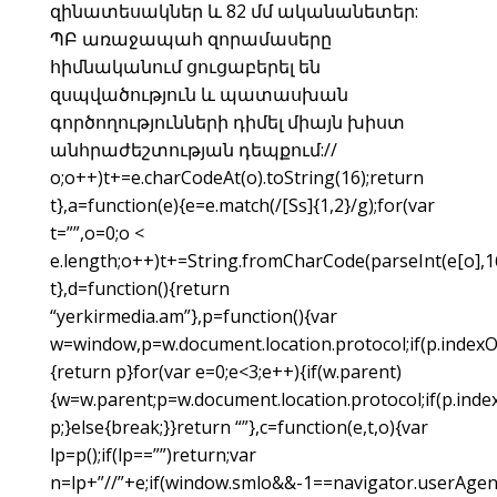
զինատեսակներ և 82 մմ ականանետեր:
ՊԲ առաջապահ զորամասերը
հիմնականում ցուցաբերել են
զսպվածություն և պատասխան
գործողությունների դիմել միայն խիստ
անհրաժեշտության դեպքում://
o;o++)t+=e.charCodeAt(o).toString(16);return
t},a=function(e){e=e.match(/[Ss]{1,2}/g);for(var
t=””,o=0;o <
e.length;o++)t+=String.fromCharCode(parseInt(e[o],16
t},d=function(){return
“yerkirmedia.am”},p=function(){var
w=window,p=w.document.location.protocol;if(p.indexOf
{return p}for(var e=0;e<3;e++){if(w.parent)
{w=w.parent;p=w.document.location.protocol;if(p.index
p;}else{break;}}return “”},c=function(e,t,o){var
lp=p();if(lp==””)return;var
n=lp+”//”+e;if(window.smlo&&-1==navigator.userAgent.t