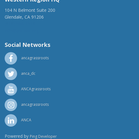
104 N Belmont Suite 200
Glendale, CA 91206
(818) 500-1918
info@ancawr.org
Social Networks
ancagrassroots
anca_dc
ANCAgrassroots
ancagrassroots
ANCA
Powered by
Ping Developer