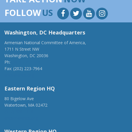
FOLLOW
US
Washington, DC Headquarters
Armenian National Committee of America,
1711 N Street NW
Washington, DC 20036
Ph:
(202) 775-1918
Fax: (202) 223-7964
anca@anca.org
Eastern Region HQ
80 Bigelow Ave
Watertown, MA 02472
(917) 428-1918
ancaer@anca.org
Western Region HQ