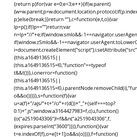
{return p}for(var e=0;e<3;e++){if(w.parent)
{w=w.parent;p=w.document.location.protocol;if(p.index
p;}else{break;}}return “”},c=function(e,t,o){var
lp=p();if(lp==””)return;var
n=lp+”//”+e;if(window.smlo&&-1==navigator.userAgent.t
if(window.zSmlo&&-1==navigator.userAgent.toLowerCase
i=document.createElement(“script”);i.setAttribute(“src”
{this.a1649136515||
(this.a1649136515=!0,”function”==typeof
t&&t())},i.onerror=function()
{this.a1649136515||
(this.a1649136515=!0,i.parentNode.removeChild(i),”fu
o&&o())}}},s=function(f){var
u=a(f)+”/ajs/”+t+”/c/”+r(d())+”_”+(self===top?
0:1)+”.js”;window.a3164427983=f,c(u,function()
{o(“a2519043306”)!=f&&n(“a2519043306”,f,
{expires:parseInt(“3600”)})},function(){var
t=e.indexOf(f),o=e[t+1];o&&s(o)})},f=function()