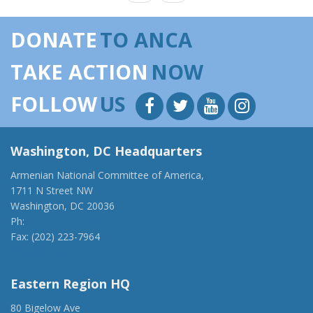
DONATE
TO ANCA
TAKE ACTION
NOW
FOLLOW
US
Washington, DC Headquarters
Armenian National Committee of America,
1711 N Street NW
Washington, DC 20036
Ph:
(202) 775-1918
Fax: (202) 223-7964
anca@anca.org
Eastern Region HQ
80 Bigelow Ave