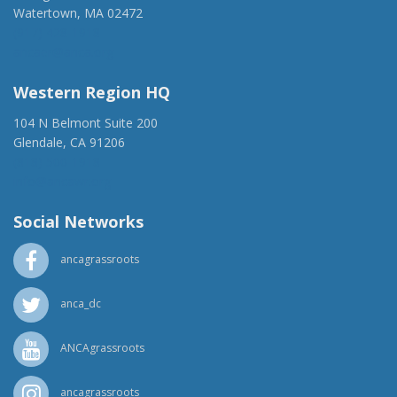
Watertown, MA 02472
(917) 428-1918
ancaer@anca.org
Western Region HQ
104 N Belmont Suite 200
Glendale, CA 91206
(818) 500-1918
info@ancawr.org
Social Networks
ancagrassroots
anca_dc
ANCAgrassroots
ancagrassroots