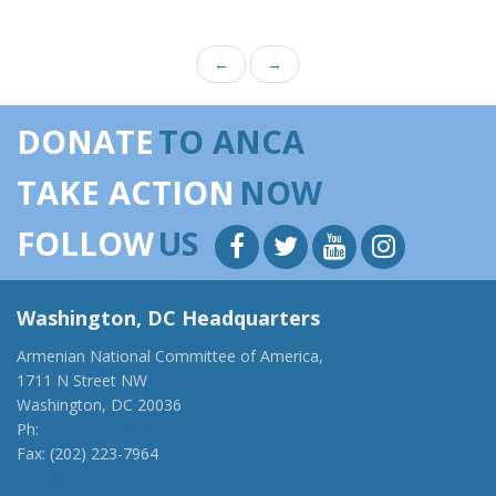
←
→
DONATE
TO ANCA
TAKE ACTION
NOW
FOLLOW
US
Washington, DC Headquarters
Armenian National Committee of America,
1711 N Street NW
Washington, DC 20036
Ph:
(202) 775-1918
Fax: (202) 223-7964
anca@anca.org