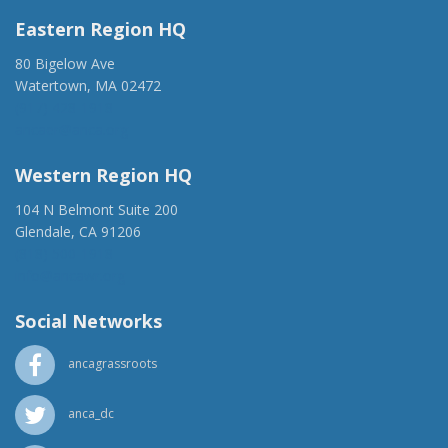
Eastern Region HQ
80 Bigelow Ave
Watertown, MA 02472
(917) 428-1918
ancaer@anca.org
Western Region HQ
104 N Belmont Suite 200
Glendale, CA 91206
(818) 500-1918
info@ancawr.org
Social Networks
ancagrassroots
anca_dc