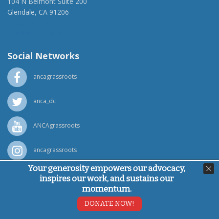
104 N Belmont Suite 200
Glendale, CA 91206
(818) 500-1918
info@ancawr.org
Social Networks
ancagrassroots
anca_dc
ANCAgrassroots
ancagrassroots
Your generosity empowers our advocacy,
ANCA
inspires our work, and sustains our
momentum.
Powered by
Ping Developer
DONATE NOW!
© Armenian National Committee of America, 2026