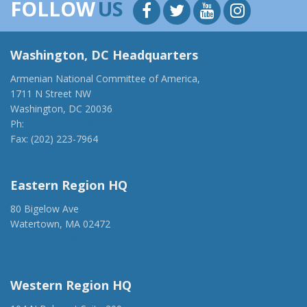
FOLLOW
US
Washington, DC Headquarters
Armenian National Committee of America,
1711 N Street NW
Washington, DC 20036
Ph:
(202) 775-1918
Fax: (202) 223-7964
anca@anca.org
Eastern Region HQ
80 Bigelow Ave
Watertown, MA 02472
(917) 428-1918
ancaer@anca.org
Western Region HQ