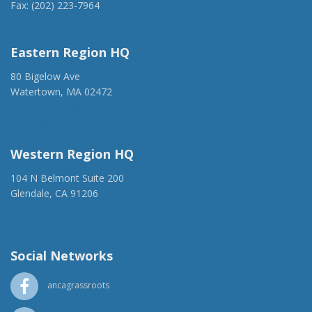
Fax: (202) 223-7964
anca@anca.org
Eastern Region HQ
80 Bigelow Ave
Watertown, MA 02472
(917) 428-1918
ancaer@anca.org
Western Region HQ
104 N Belmont Suite 200
Glendale, CA 91206
(818) 500-1918
info@ancawr.org
Social Networks
ancagrassroots