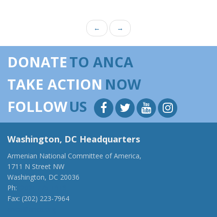
←
→
DONATE
TO ANCA
TAKE ACTION
NOW
FOLLOW
US
Washington, DC Headquarters
Armenian National Committee of America,
1711 N Street NW
Washington, DC 20036
Ph:
(202) 775-1918
Fax: (202) 223-7964
anca@anca.org