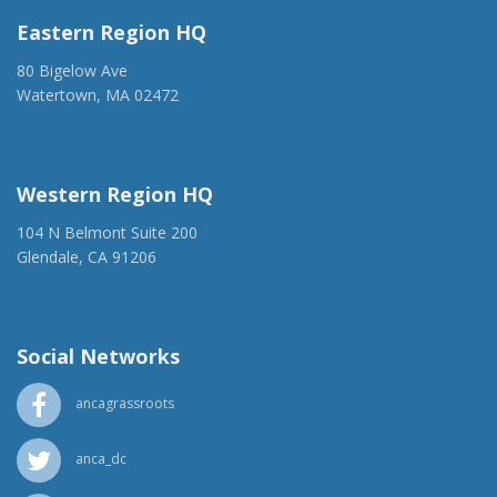
Eastern Region HQ
80 Bigelow Ave
Watertown, MA 02472
(917) 428-1918
ancaer@anca.org
Western Region HQ
104 N Belmont Suite 200
Glendale, CA 91206
(818) 500-1918
info@ancawr.org
Social Networks
ancagrassroots
anca_dc