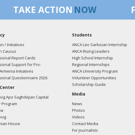
TAKE ACTION
NOW
cy
Students
on / Initiatives
ANCA Leo Sarkisian Internship
n Caucus
ANCA Rising Leaders
ional Report Cards
High School Internship
ional Support for Pro-
Regional Internships
Armenia Initiatives
ANCA University Program
ional Questionnaire 2026
Volunteer Opportunities
Scholarship Guide
 Center
Media
ig Apo Saghdejian Capital
 Program
News
ow
Photos
vig
Videos
mian House
Contact Media
For Journalists