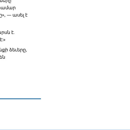
չները
 համար
, — ասել է
սն է.
:»
նքի ձեւերը,
են