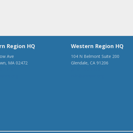
rn Region HQ
Western Region HQ
low Ave
104 N Belmont Suite 200
own, MA 02472
Glendale, CA 91206
28-1918
(818) 500-1918
anca.org
info@ancawr.org