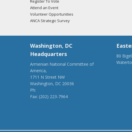
Register To Vote
Attend an Event
Volunteer Opportunities
ANCA Strategic Survey
Washington, DC
Easte
Headquarters
80 Bige
Watert
Armenian National Committee of
(917) 4
America,
ancaer@
1711 N Street NW
Washington, DC 20036
Ph:
(202) 775-1918
Fax: (202) 223-7964
anca@anca.org