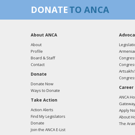
DONATE
TO ANCA
About ANCA
Advoca
About
Legislati
Profile
Armenia
Board & Staff
Congress
Contact
Congress
Artsakh/
Donate
Congress
Donate Now
Career
Ways to Donate
ANCA Hov
Take Action
Gateway
Action Alerts
Apply N
Find My Legislators
About Ho
Donate
The Ara
Join the ANCA E-List