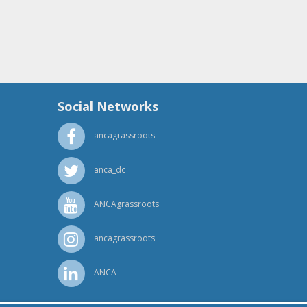
Social Networks
ancagrassroots
anca_dc
ANCAgrassroots
ancagrassroots
ANCA