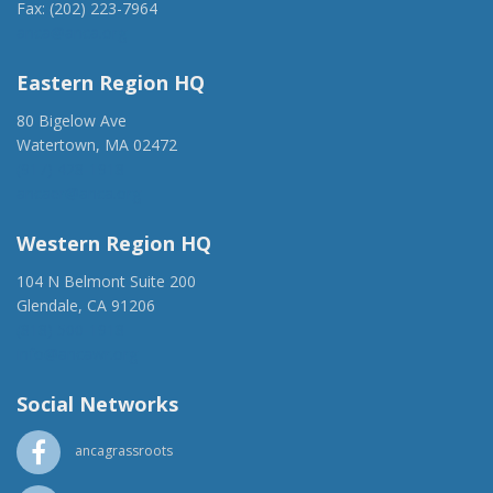
Fax: (202) 223-7964
anca@anca.org
Eastern Region HQ
80 Bigelow Ave
Watertown, MA 02472
(917) 428-1918
ancaer@anca.org
Western Region HQ
104 N Belmont Suite 200
Glendale, CA 91206
(818) 500-1918
info@ancawr.org
Social Networks
ancagrassroots