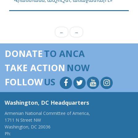
Վրաստանն, անշուշտ, առաջատար է»
←
→
DONATE
TO ANCA
TAKE ACTION
NOW
FOLLOW
US
Washington, DC Headquarters
Armenian National Committee of America,
1711 N Street NW
Washington, DC 20036
Ph:
(202) 775-1918