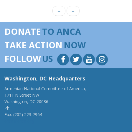
←
→
DONATE
TO ANCA
TAKE ACTION
NOW
FOLLOW
US
Washington, DC Headquarters
Armenian National Committee of America,
1711 N Street NW
Washington, DC 20036
Ph:
(202) 775-1918
Fax: (202) 223-7964
anca@anca.org