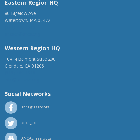
Eastern Region HQ
80 Bigelow Ave
Watertown, MA 02472
(917) 428-1918
ancaer@anca.org
Western Region HQ
104 N Belmont Suite 200
Glendale, CA 91206
(818) 500-1918
info@ancawr.org
Social Networks
ancagrassroots
anca_dc
ANCAgrassroots