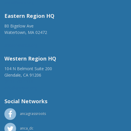
anca@anca.org
Eastern Region HQ
80 Bigelow Ave
Watertown, MA 02472
(917) 428-1918
ancaer@anca.org
Western Region HQ
104 N Belmont Suite 200
Glendale, CA 91206
(818) 500-1918
info@ancawr.org
Social Networks
ancagrassroots
anca_dc