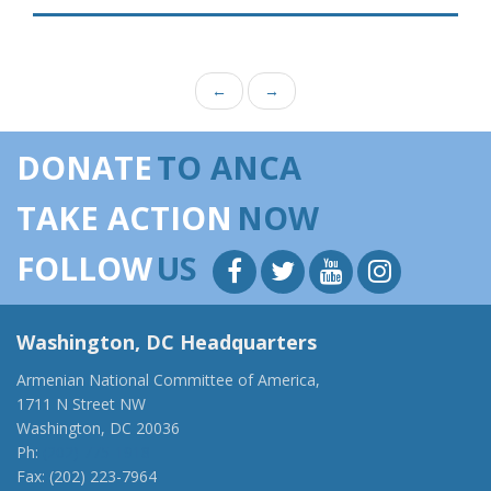
←
→
DONATE
TO ANCA
TAKE ACTION
NOW
FOLLOW
US
Washington, DC Headquarters
Armenian National Committee of America,
1711 N Street NW
Washington, DC 20036
Ph:
(202) 775-1918
Fax: (202) 223-7964