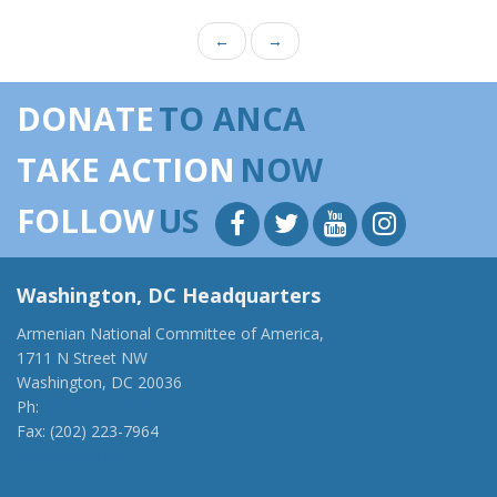
←
→
DONATE
TO ANCA
TAKE ACTION
NOW
FOLLOW
US
Washington, DC Headquarters
Armenian National Committee of America,
1711 N Street NW
Washington, DC 20036
Ph:
(202) 775-1918
Fax: (202) 223-7964
anca@anca.org