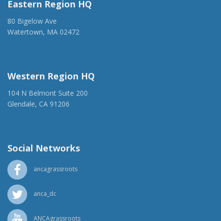
Eastern Region HQ
80 Bigelow Ave
Watertown, MA 02472
(917) 428-1918
ancaer@anca.org
Western Region HQ
104 N Belmont Suite 200
Glendale, CA 91206
(818) 500-1918
info@ancawr.org
Social Networks
ancagrassroots
anca_dc
ANCAgrassroots