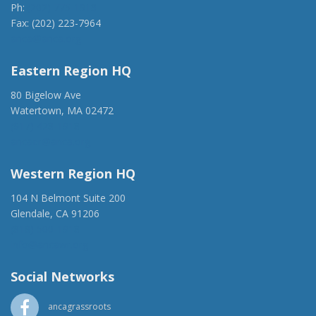
Ph:
(202) 775-1918
Fax: (202) 223-7964
anca@anca.org
Eastern Region HQ
80 Bigelow Ave
Watertown, MA 02472
(917) 428-1918
ancaer@anca.org
Western Region HQ
104 N Belmont Suite 200
Glendale, CA 91206
(818) 500-1918
info@ancawr.org
Social Networks
ancagrassroots