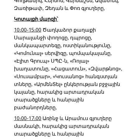
Գողթանիկ, Հերմոն, Վերնաշեն, Ազատեկ,
Զառիթափ, Զեդան և Փոռ գյուղերը,
Կոտայքի մարզ
ի՝
10։00-15։00
Ծաղկաձոր քաղաքի
Սարալանջի փողոցը, դպրոցը,
մանկապարտեզը, ոստիկանությունը,
«Կոմունալ» սերվիզը, պոմպակայանը,
«Էլիտ Գրուպ» ՍՊԸ-ն, «Ռոյալ»
խաղատունը, «Հացատուն», «Զվարթնոց»,
«Սուսամբար», «Կուսանոց» հանգստյան
տները, «ԱրմենՏել» ընկերության բջջային
կայանը, հարակից արտադրական
տարածքները և հանրային
բաժանորդները,
10։00-17։00
Առինջ և Արամուս գյուղերը
մասնակի, հարակից արտադրական
տարածքները և հանրային