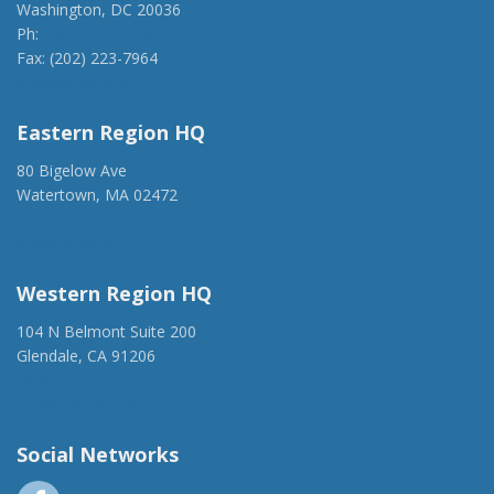
Washington, DC 20036
Ph:
(202) 775-1918
Fax: (202) 223-7964
anca@anca.org
Eastern Region HQ
80 Bigelow Ave
Watertown, MA 02472
(917) 428-1918
ancaer@anca.org
Western Region HQ
104 N Belmont Suite 200
Glendale, CA 91206
(818) 500-1918
info@ancawr.org
Social Networks