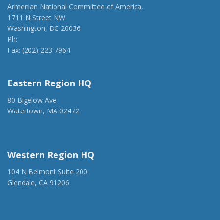
Armenian National Committee of America,
1711 N Street NW
Washington, DC 20036
Ph:
(202) 775-1918
Fax: (202) 223-7964
anca@anca.org
Eastern Region HQ
80 Bigelow Ave
Watertown, MA 02472
(917) 428-1918
ancaer@anca.org
Western Region HQ
104 N Belmont Suite 200
Glendale, CA 91206
(818) 500-1918
info@ancawr.org