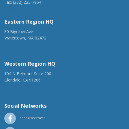
Fax: (202) 223-7964
anca@anca.org
Eastern Region HQ
80 Bigelow Ave
Watertown, MA 02472
(917) 428-1918
ancaer@anca.org
Western Region HQ
104 N Belmont Suite 200
Glendale, CA 91206
(818) 500-1918
info@ancawr.org
Social Networks
ancagrassroots