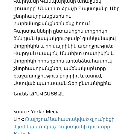
Վարդանի Գասպարյանի առաջնեկ
դուստրը՝ Անահիտ Հրաչի Գալստյանը: Մեր
շնորհավորանքներն ու
բարեմաղթանքներն ենք հղում
Գալստյանների ընտանիքին փոքրիկի
ծննդյան կապակցությամբ՝ ցանկանալով
փոքրիկին և իր մայրիկին առողջություն:
Վարդան պապին, Անահիտ տատիկին և
փոքրիկի հորեղբորն առանձնահատուկ
շնորհավորանքներ, ամենակարևորը
քաջառողջություն բոլորիդ և ասում,
Աստված պահապան Ձեր ընտանիքին»:
Նունե ԱՐԵՎՇԱՏՅԱՆ
Source: Yerkir Media
Link:
Թալիշում նահատակված գյումրեցի
լեյտենանտ Հրաչ Գալստյանի դուստրը