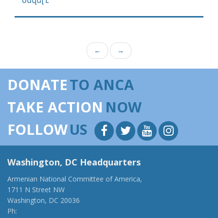
ծնվել է
←
→
DONATE
TO ANCA
TAKE ACTION
NOW
FOLLOW
US
Washington, DC Headquarters
Armenian National Committee of America,
1711 N Street NW
Washington, DC 20036
Ph:
(202) 775-1918