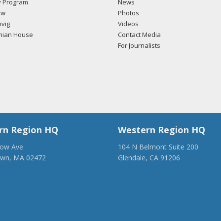
 Program
News
ow
Photos
vig
Videos
mian House
Contact Media
For Journalists
rn Region HQ
Western Region HQ
low Ave
104 N Belmont Suite 200
own, MA 02472
Glendale, CA 91206
28-1918
(818) 500-1918
anca.org
info@ancawr.org