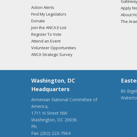
Gateway
Action Alerts
Apply N
Find My Legislators
About Ho
Donate
The Ara
Join the ANCA E-List
Register To Vote
Attend an Event
Volunteer Opportunities
ANCA Strategic Survey
Washington, DC
Easte
Headquarters
80 Bige
Watert
Armenian National Committee of
(917) 4
America,
ancaer@
1711 N Street NW
Washington, DC 20036
Ph:
(202) 775-1918
Fax: (202) 223-7964