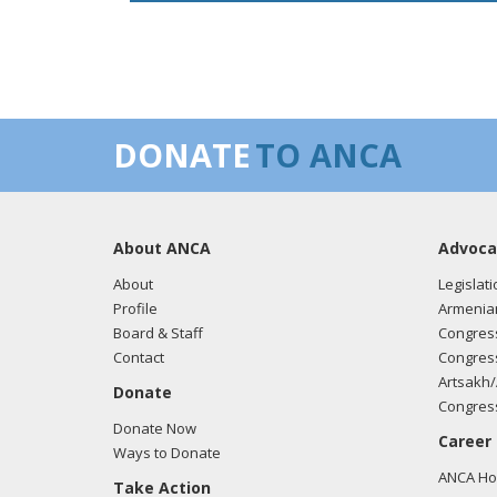
DONATE
TO ANCA
About ANCA
Advoca
About
Legislati
Profile
Armenia
Board & Staff
Congress
Contact
Congress
Artsakh/
Donate
Congress
Donate Now
Career
Ways to Donate
ANCA Hov
Take Action