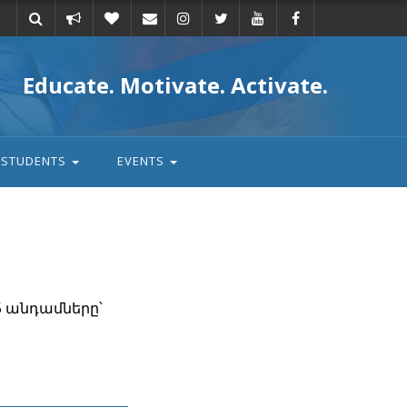
Take
Donate
Email
Educate. Motivate. Activate.
action
STUDENTS
EVENTS
5 անդամները՝