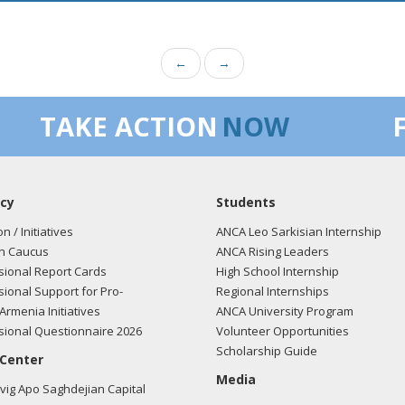
←
→
TAKE ACTION
NOW
cy
Students
on / Initiatives
ANCA Leo Sarkisian Internship
n Caucus
ANCA Rising Leaders
ional Report Cards
High School Internship
ional Support for Pro-
Regional Internships
Armenia Initiatives
ANCA University Program
ional Questionnaire 2026
Volunteer Opportunities
Scholarship Guide
 Center
Media
ig Apo Saghdejian Capital