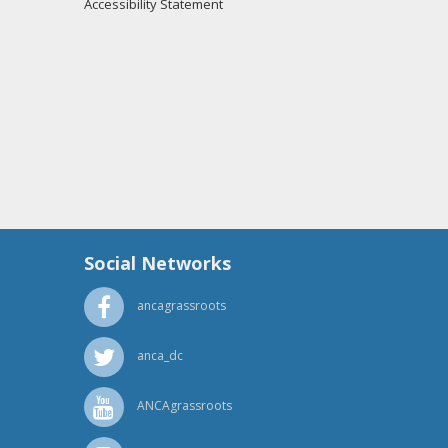
Accessibility Statement
Social Networks
ancagrassroots
anca_dc
ANCAgrassroots