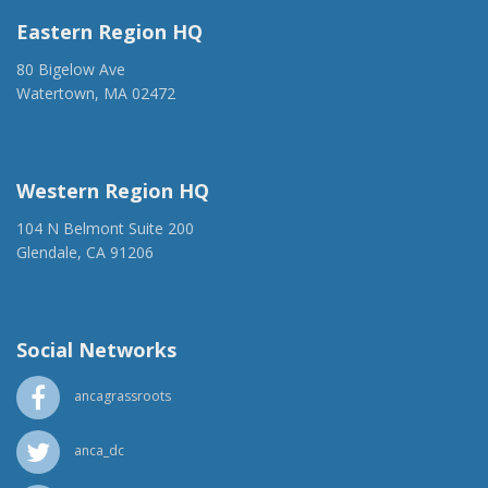
Eastern Region HQ
80 Bigelow Ave
Watertown, MA 02472
(917) 428-1918
ancaer@anca.org
Western Region HQ
104 N Belmont Suite 200
Glendale, CA 91206
(818) 500-1918
info@ancawr.org
Social Networks
ancagrassroots
anca_dc