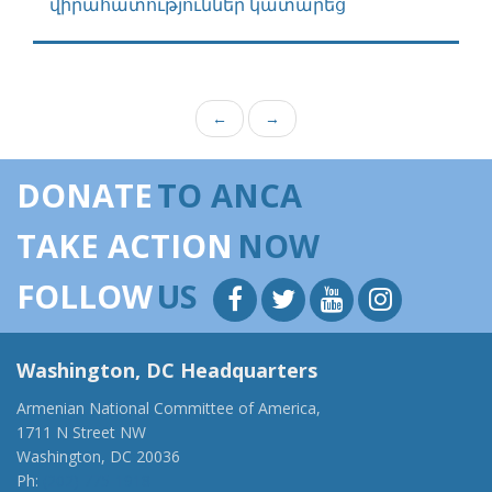
վիրահատություններ կատարեց
←
→
DONATE
TO ANCA
TAKE ACTION
NOW
FOLLOW
US
Washington, DC Headquarters
Armenian National Committee of America,
1711 N Street NW
Washington, DC 20036
Ph:
(202) 775-1918