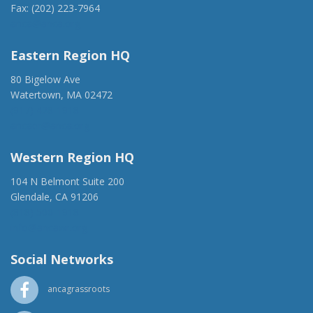
Fax: (202) 223-7964
anca@anca.org
Eastern Region HQ
80 Bigelow Ave
Watertown, MA 02472
(917) 428-1918
ancaer@anca.org
Western Region HQ
104 N Belmont Suite 200
Glendale, CA 91206
(818) 500-1918
info@ancawr.org
Social Networks
ancagrassroots