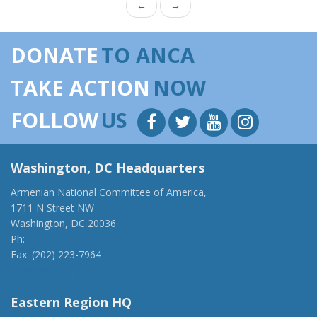
←
→
DONATE
TO ANCA
TAKE ACTION
NOW
FOLLOW
US
Washington, DC Headquarters
Armenian National Committee of America,
1711 N Street NW
Washington, DC 20036
Ph:
(202) 775-1918
Fax: (202) 223-7964
anca@anca.org
Eastern Region HQ