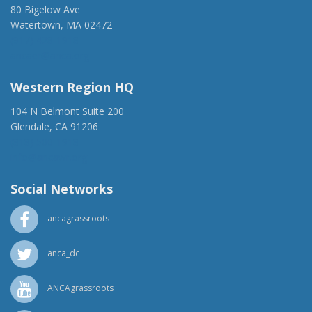
80 Bigelow Ave
Watertown, MA 02472
(917) 428-1918
ancaer@anca.org
Western Region HQ
104 N Belmont Suite 200
Glendale, CA 91206
(818) 500-1918
info@ancawr.org
Social Networks
ancagrassroots
anca_dc
ANCAgrassroots