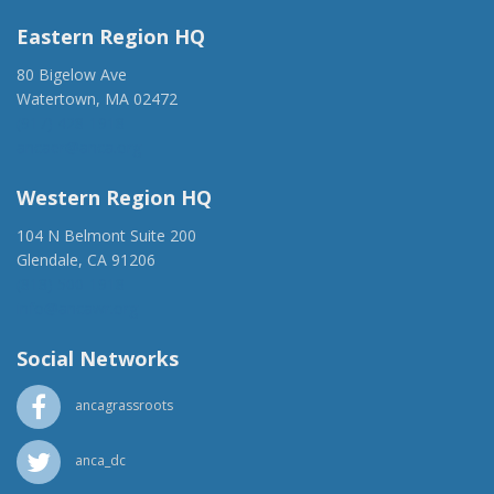
Eastern Region HQ
80 Bigelow Ave
Watertown, MA 02472
(917) 428-1918
ancaer@anca.org
Western Region HQ
104 N Belmont Suite 200
Glendale, CA 91206
(818) 500-1918
info@ancawr.org
Social Networks
ancagrassroots
anca_dc