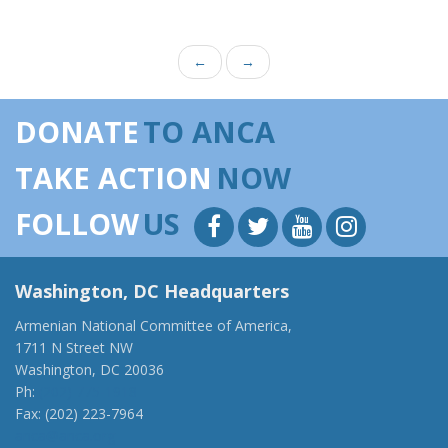
←
→
DONATE
TO ANCA
TAKE ACTION
NOW
FOLLOW
US
Washington, DC Headquarters
Armenian National Committee of America,
1711 N Street NW
Washington, DC 20036
Ph:
(202) 775-1918
Fax: (202) 223-7964
anca@anca.org