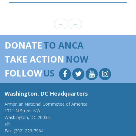
←
→
DONATE
TO ANCA
TAKE ACTION
NOW
FOLLOW
US
Washington, DC Headquarters
Armenian National Committee of America,
1711 N Street NW
Washington, DC 20036
Ph:
(202) 775-1918
Fax: (202) 223-7964