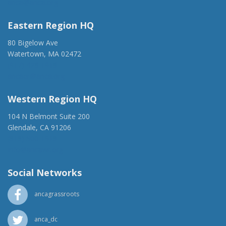
anca@anca.org
Eastern Region HQ
80 Bigelow Ave
Watertown, MA 02472
(917) 428-1918
ancaer@anca.org
Western Region HQ
104 N Belmont Suite 200
Glendale, CA 91206
(818) 500-1918
info@ancawr.org
Social Networks
ancagrassroots
anca_dc