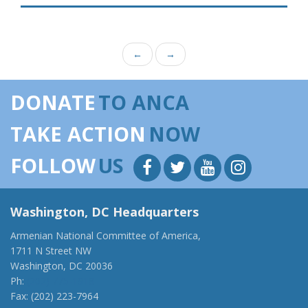
←
→
DONATE
TO ANCA
TAKE ACTION
NOW
FOLLOW
US
Washington, DC Headquarters
Armenian National Committee of America,
1711 N Street NW
Washington, DC 20036
Ph:
(202) 775-1918
Fax: (202) 223-7964