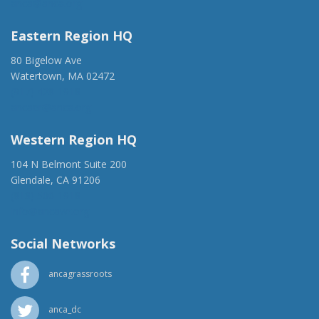
anca@anca.org
Eastern Region HQ
80 Bigelow Ave
Watertown, MA 02472
(917) 428-1918
ancaer@anca.org
Western Region HQ
104 N Belmont Suite 200
Glendale, CA 91206
(818) 500-1918
info@ancawr.org
Social Networks
ancagrassroots
anca_dc