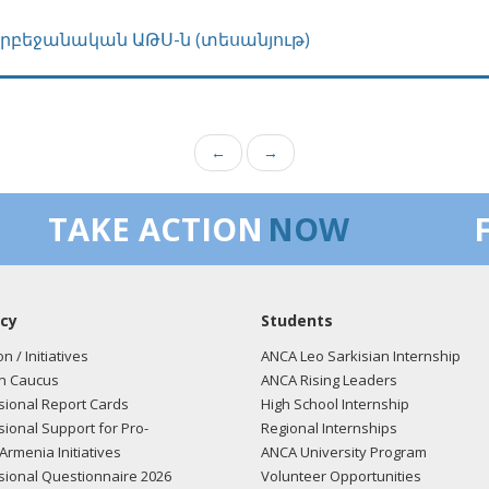
դրբեջանական ԱԹՍ-ն (տեսանյութ)
←
→
TAKE ACTION
NOW
cy
Students
on / Initiatives
ANCA Leo Sarkisian Internship
n Caucus
ANCA Rising Leaders
ional Report Cards
High School Internship
ional Support for Pro-
Regional Internships
Armenia Initiatives
ANCA University Program
ional Questionnaire 2026
Volunteer Opportunities