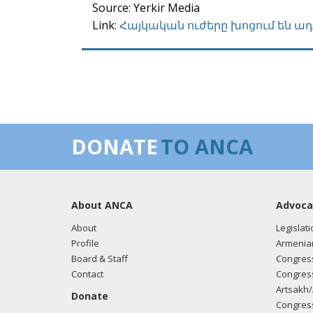
Source: Yerkir Media
Link:
Հայկական ուժերը խոցում են ա
DONATE
TO ANCA
About ANCA
Advoca
About
Legislati
Profile
Armenia
Board & Staff
Congress
Contact
Congress
Artsakh/
Donate
Congress