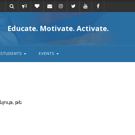
Take
Donate
Email
Educate. Motivate. Activate.
action
STUDENTS
EVENTS
յութ, թե