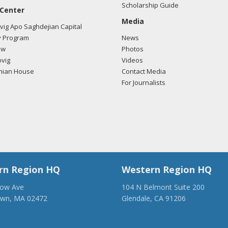
Scholarship Guide
 Center
Media
ig Apo Saghdejian Capital
 Program
News
ow
Photos
vig
Videos
mian House
Contact Media
For Journalists
rn Region HQ
Western Region HQ
low Ave
104 N Belmont Suite 200
own, MA 02472
Glendale, CA 91206
28-1918
(818) 500-1918
anca.org
info@ancawr.org