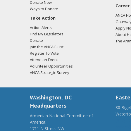
Donate Now
Career
Ways to Donate
ANCA Hov
Take Action
Gateway
Action Alerts
Apply N
Find My Legislators
About Ho
Donate
The Ara
Join the ANCA E-List
Register To Vote
Attend an Event
Volunteer Opportunities
ANCA Strategic Survey
Washington, DC
Easte
Headquarters
80 Bige
Watert
Armenian National Committee of
(917) 4
America,
ancaer@
1711 N Street NW