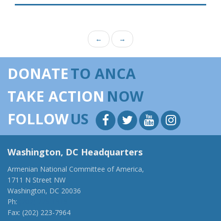
←
→
DONATE
TO ANCA
TAKE ACTION
NOW
FOLLOW
US
Washington, DC Headquarters
Armenian National Committee of America,
1711 N Street NW
Washington, DC 20036
Ph:
(202) 775-1918
Fax: (202) 223-7964