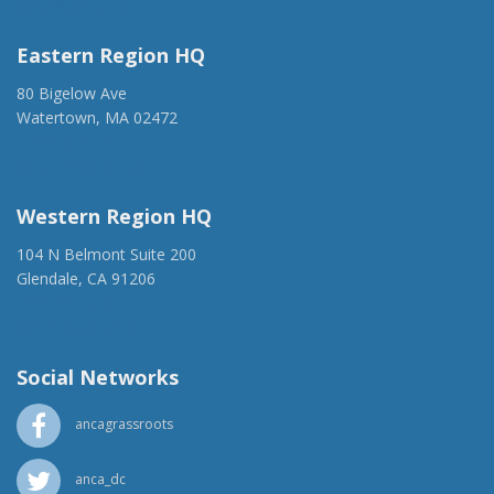
anca@anca.org
Eastern Region HQ
80 Bigelow Ave
Watertown, MA 02472
(917) 428-1918
ancaer@anca.org
Western Region HQ
104 N Belmont Suite 200
Glendale, CA 91206
(818) 500-1918
info@ancawr.org
Social Networks
ancagrassroots
anca_dc