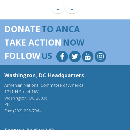
←
→
DONATE
TO ANCA
TAKE ACTION
NOW
FOLLOW
US
Washington, DC Headquarters
Armenian National Committee of America,
1711 N Street NW
Washington, DC 20036
Ph:
(202) 775-1918
Fax: (202) 223-7964
anca@anca.org