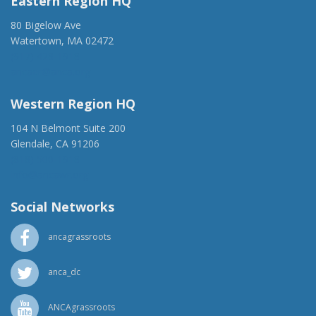
Eastern Region HQ
80 Bigelow Ave
Watertown, MA 02472
(917) 428-1918
ancaer@anca.org
Western Region HQ
104 N Belmont Suite 200
Glendale, CA 91206
(818) 500-1918
info@ancawr.org
Social Networks
ancagrassroots
anca_dc
ANCAgrassroots