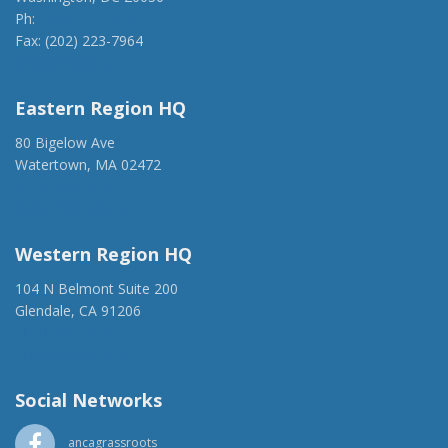
Ph:
(202) 775-1918
Fax: (202) 223-7964
anca@anca.org
Eastern Region HQ
80 Bigelow Ave
Watertown, MA 02472
(917) 428-1918
ancaer@anca.org
Western Region HQ
104 N Belmont Suite 200
Glendale, CA 91206
(818) 500-1918
info@ancawr.org
Social Networks
ancagrassroots