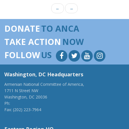
←
→
DONATE
TO ANCA
TAKE ACTION
NOW
FOLLOW
US
Washington, DC Headquarters
Armenian National Committee of America,
1711 N Street NW
Washington, DC 20036
Ph:
(202) 775-1918
Fax: (202) 223-7964
anca@anca.org