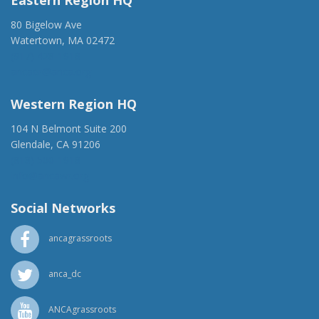
Eastern Region HQ
80 Bigelow Ave
Watertown, MA 02472
(917) 428-1918
ancaer@anca.org
Western Region HQ
104 N Belmont Suite 200
Glendale, CA 91206
(818) 500-1918
info@ancawr.org
Social Networks
ancagrassroots
anca_dc
ANCAgrassroots