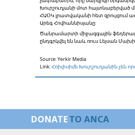
չափաբաժին, որը մարզիկի օրգանիզմո
Խուրշուդյանի մոտ հայտնաբերված մ
ՀԱՕԿ լրատվականի հետ զրույցում
Արեգ Հովհաննիսյանը:
Ծանրամարտի միջազգային ֆեդերացի
ընդգրկվել են նաև ռուս Լեյսան Մախ
Source: Yerkir Media
Link:
Հռիփսիմե Խուրշուդյանին չեն ո
DONATE
TO ANCA