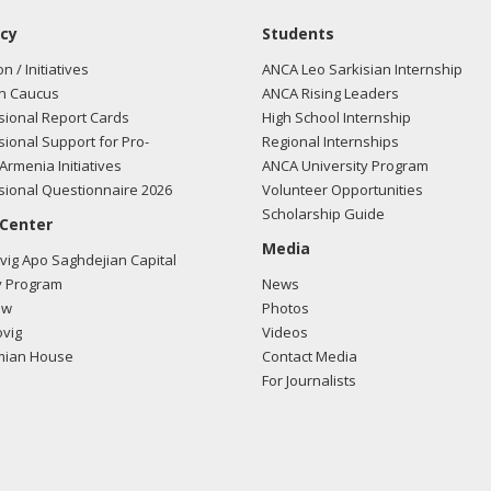
cy
Students
on / Initiatives
ANCA Leo Sarkisian Internship
n Caucus
ANCA Rising Leaders
ional Report Cards
High School Internship
ional Support for Pro-
Regional Internships
Armenia Initiatives
ANCA University Program
ional Questionnaire 2026
Volunteer Opportunities
Scholarship Guide
 Center
Media
ig Apo Saghdejian Capital
 Program
News
ow
Photos
vig
Videos
mian House
Contact Media
For Journalists