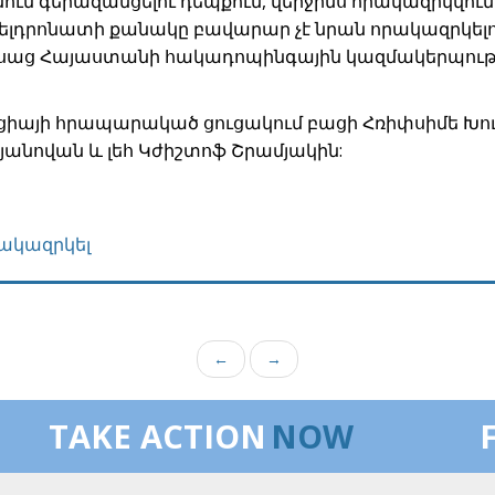
ւմ գերազանցելու դեպքում, վերջինս որակազրկվում 
ելդրոնատի քանակը բավարար չէ նրան որակազրկելո
 ասաց Հայաստանի հակադոպինգային կազմակերպու
այի հրապարակած ցուցակում բացի Հռիփսիմե Խու
իյանովան և լեհ Կժիշտոֆ Շրամյակին:
րակազրկել
←
→
TAKE ACTION
NOW