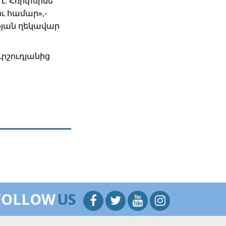
է: Հռիփսիմե
ւ համար»,-
թյան ղեկավար
րշուդյանից
FOLLOW
US