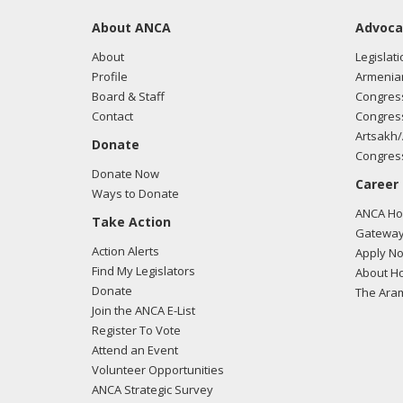
About ANCA
Advoca
About
Legislati
Profile
Armenia
Board & Staff
Congress
Contact
Congress
Artsakh/
Donate
Congress
Donate Now
Career
Ways to Donate
ANCA Hov
Take Action
Gateway
Action Alerts
Apply N
Find My Legislators
About Ho
Donate
The Ara
Join the ANCA E-List
Register To Vote
Attend an Event
Volunteer Opportunities
ANCA Strategic Survey