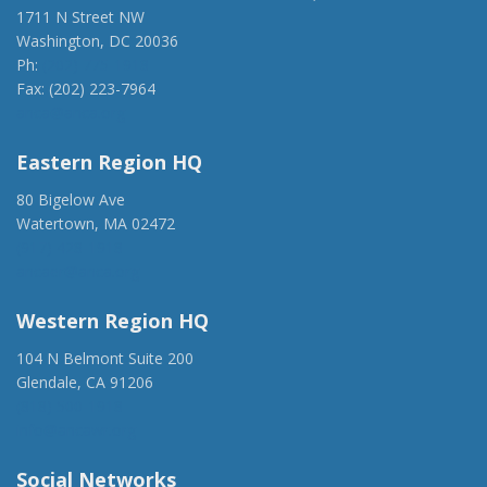
1711 N Street NW
Washington, DC 20036
Ph:
(202) 775-1918
Fax: (202) 223-7964
anca@anca.org
Eastern Region HQ
80 Bigelow Ave
Watertown, MA 02472
(917) 428-1918
ancaer@anca.org
Western Region HQ
104 N Belmont Suite 200
Glendale, CA 91206
(818) 500-1918
info@ancawr.org
Social Networks