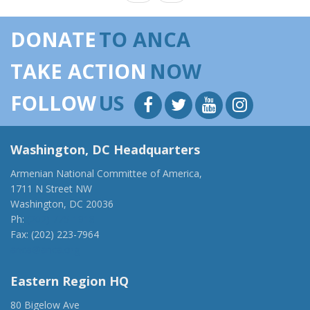
DONATE
TO ANCA
TAKE ACTION
NOW
FOLLOW
US
Washington, DC Headquarters
Armenian National Committee of America,
1711 N Street NW
Washington, DC 20036
Ph:
(202) 775-1918
Fax: (202) 223-7964
anca@anca.org
Eastern Region HQ
80 Bigelow Ave