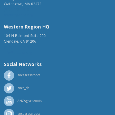
Watertown, MA 02472
(917) 428-1918
ancaer@anca.org
Western Region HQ
104 N Belmont Suite 200
Glendale, CA 91206
(818) 500-1918
info@ancawr.org
Social Networks
ancagrassroots
anca_dc
ANCAgrassroots
ancagrassroots