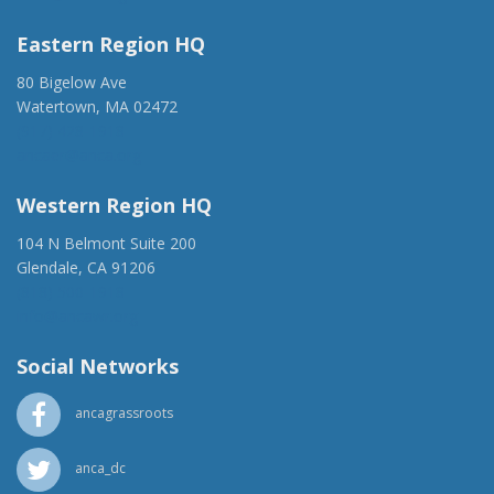
Eastern Region HQ
80 Bigelow Ave
Watertown, MA 02472
(917) 428-1918
ancaer@anca.org
Western Region HQ
104 N Belmont Suite 200
Glendale, CA 91206
(818) 500-1918
info@ancawr.org
Social Networks
ancagrassroots
anca_dc