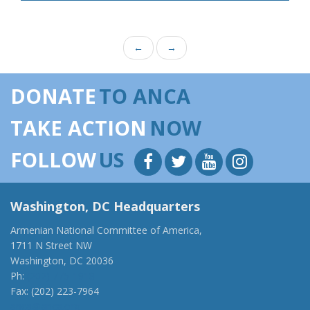
←
→
DONATE
TO ANCA
TAKE ACTION
NOW
FOLLOW
US
Washington, DC Headquarters
Armenian National Committee of America,
1711 N Street NW
Washington, DC 20036
Ph:
(202) 775-1918
Fax: (202) 223-7964
anca@anca.org