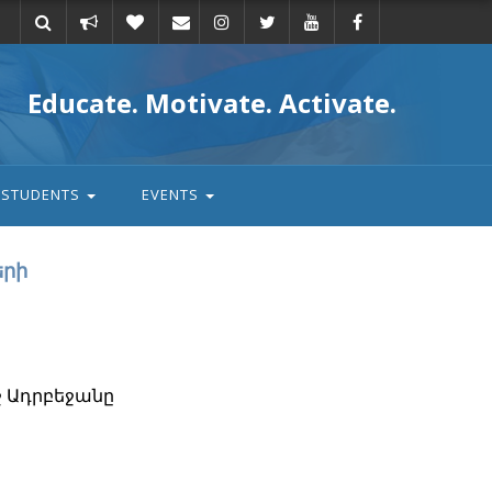
Take
Donate
Email
Educate. Motivate. Activate.
action
STUDENTS
EVENTS
երի
 Ադրբեջանը