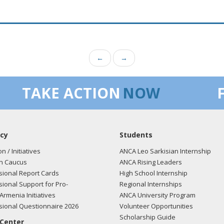
←
→
TAKE ACTION
NOW
cy
Students
on / Initiatives
ANCA Leo Sarkisian Internship
n Caucus
ANCA Rising Leaders
ional Report Cards
High School Internship
ional Support for Pro-
Regional Internships
Armenia Initiatives
ANCA University Program
ional Questionnaire 2026
Volunteer Opportunities
Scholarship Guide
 Center