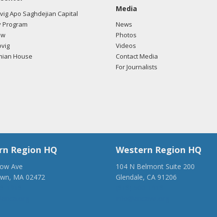
Media
ig Apo Saghdejian Capital
 Program
News
ow
Photos
vig
Videos
mian House
Contact Media
For Journalists
rn Region HQ
Western Region HQ
low Ave
104 N Belmont Suite 200
own, MA 02472
Glendale, CA 91206
28-1918
(818) 500-1918
anca.org
info@ancawr.org