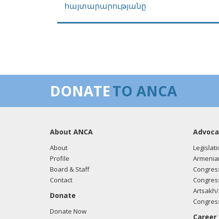
հայտարարությանը
DONATE
TO ANCA
About ANCA
Advoca
About
Legislati
Profile
Armenia
Board & Staff
Congress
Contact
Congress
Artsakh/
Donate
Congress
Donate Now
Career