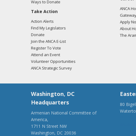
Ways to Donate
ANCA Hov
Take Action
Gateway
Action Alerts
Apply N
Find My Legislators
About Ho
Donate
The Ara
Join the ANCA E-List
Register To Vote
Attend an Event
Volunteer Opportunities
ANCA Strategic Survey
Washington, DC
Easte
Headquarters
80 Bige
Watert
Armenian National Committee of
(917) 4
America,
ancaer@
1711 N Street NW
Washington, DC 20036