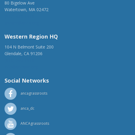
80 Bigelow Ave
Watertown, MA 02472
(917) 428-1918
ancaer@anca.org
Western Region HQ
104 N Belmont Suite 200
Glendale, CA 91206
(818) 500-1918
info@ancawr.org
Social Networks
ancagrassroots
anca_dc
ANCAgrassroots