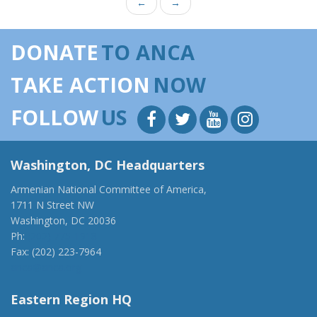
←
→
DONATE
TO ANCA
TAKE ACTION
NOW
FOLLOW
US
Washington, DC Headquarters
Armenian National Committee of America,
1711 N Street NW
Washington, DC 20036
Ph:
(202) 775-1918
Fax: (202) 223-7964
anca@anca.org
Eastern Region HQ