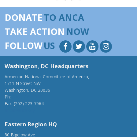
DONATE
TO ANCA
TAKE ACTION
NOW
FOLLOW
US
Washington, DC Headquarters
Armenian National Committee of America,
1711 N Street NW
Washington, DC 20036
Ph:
(202) 775-1918
Fax: (202) 223-7964
anca@anca.org
Eastern Region HQ
80 Bigelow Ave