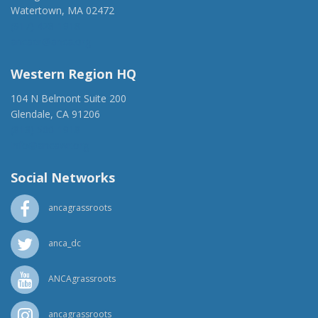
Watertown, MA 02472
(917) 428-1918
ancaer@anca.org
Western Region HQ
104 N Belmont Suite 200
Glendale, CA 91206
(818) 500-1918
info@ancawr.org
Social Networks
ancagrassroots
anca_dc
ANCAgrassroots
ancagrassroots