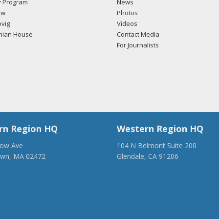
 Program
News
ow
Photos
vig
Videos
mian House
Contact Media
For Journalists
rn Region HQ
Western Region HQ
low Ave
104 N Belmont Suite 200
own, MA 02472
Glendale, CA 91206
28-1918
(818) 500-1918
anca.org
info@ancawr.org