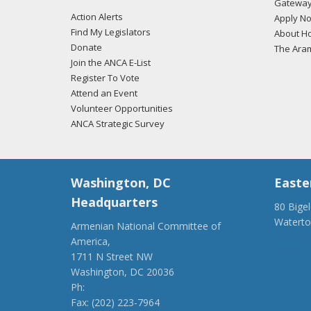
Gateway
Action Alerts
Apply N
Find My Legislators
About Ho
Donate
The Ara
Join the ANCA E-List
Register To Vote
Attend an Event
Volunteer Opportunities
ANCA Strategic Survey
Washington, DC
Easte
Headquarters
80 Bige
Watert
Armenian National Committee of
(917) 4
America,
ancaer@
1711 N Street NW
Washington, DC 20036
Ph:
(202) 775-1918
Fax: (202) 223-7964