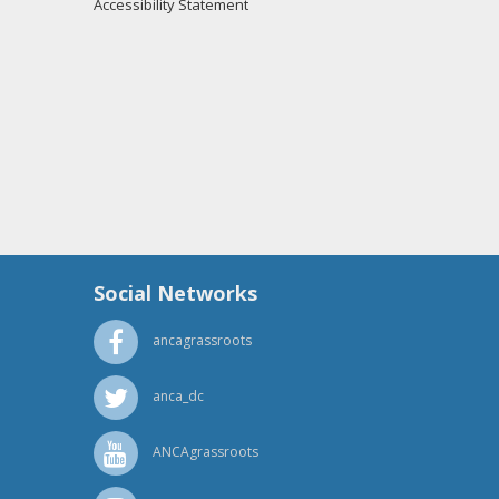
Accessibility Statement
Social Networks
ancagrassroots
anca_dc
ANCAgrassroots