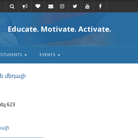
Take
Donate
Email
Educate. Motivate. Activate.
action
STUDENTS
EVENTS
ե մեդալի
ել 623
դալի