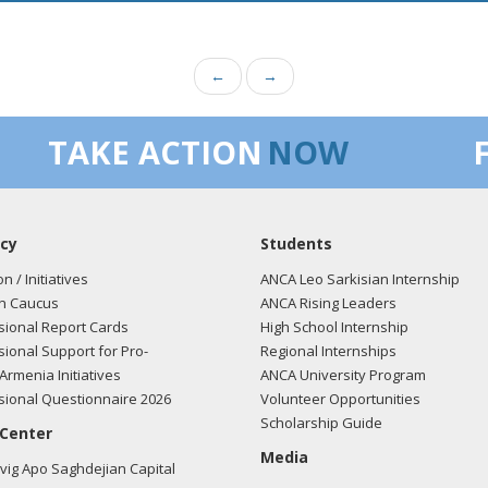
←
→
TAKE ACTION
NOW
cy
Students
on / Initiatives
ANCA Leo Sarkisian Internship
n Caucus
ANCA Rising Leaders
ional Report Cards
High School Internship
ional Support for Pro-
Regional Internships
Armenia Initiatives
ANCA University Program
ional Questionnaire 2026
Volunteer Opportunities
Scholarship Guide
 Center
Media
ig Apo Saghdejian Capital