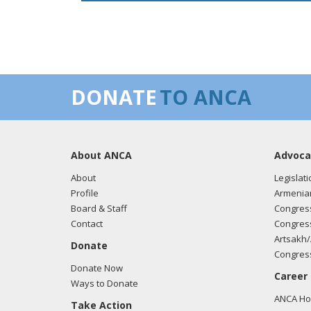
DONATE
TO ANCA
About ANCA
Advoca
About
Legislati
Profile
Armenia
Board & Staff
Congress
Contact
Congress
Artsakh/
Donate
Congress
Donate Now
Career
Ways to Donate
ANCA Hov
Take Action