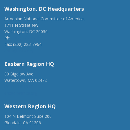
Washington, DC Headquarters
Armenian National Committee of America,
1711 N Street NW
Washington, DC 20036
Ph:
(202) 775-1918
Fax: (202) 223-7964
anca@anca.org
Eastern Region HQ
80 Bigelow Ave
Watertown, MA 02472
(917) 428-1918
ancaer@anca.org
Western Region HQ
104 N Belmont Suite 200
Glendale, CA 91206
(818) 500-1918