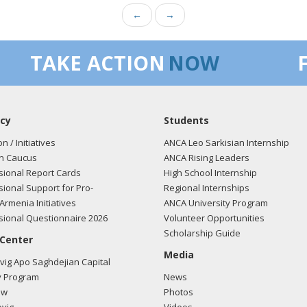
←
→
TAKE ACTION
NOW
cy
Students
on / Initiatives
ANCA Leo Sarkisian Internship
n Caucus
ANCA Rising Leaders
ional Report Cards
High School Internship
ional Support for Pro-
Regional Internships
Armenia Initiatives
ANCA University Program
ional Questionnaire 2026
Volunteer Opportunities
Scholarship Guide
 Center
Media
ig Apo Saghdejian Capital
 Program
News
ow
Photos