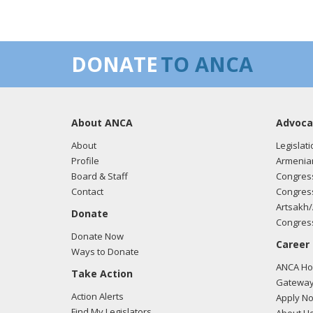
DONATE
TO ANCA
About ANCA
Advoca
About
Legislati
Profile
Armenia
Board & Staff
Congress
Contact
Congress
Artsakh/
Donate
Congress
Donate Now
Career
Ways to Donate
ANCA Hov
Take Action
Gateway
Action Alerts
Apply N
Find My Legislators