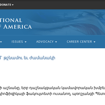
DONATE
ISSUES
ADVOCACY
CAREER CENTER
մ` թշնամու եւ ժամանակի
90-ի աշնանը, երբ դաշնակցական կամավորական խմբ
ադիոֆիզիկայի ֆակուլտետի ուսանող, պռոշյանցի Պե