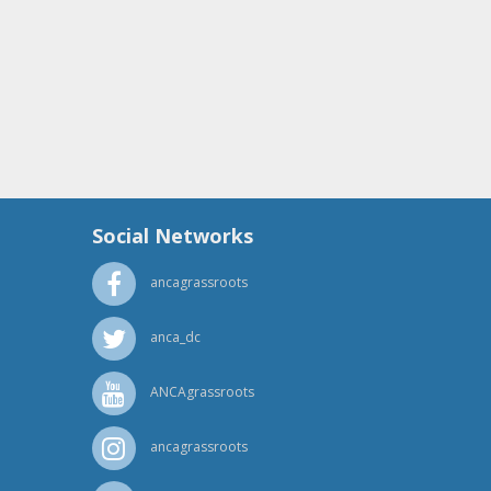
Social Networks
ancagrassroots
anca_dc
ANCAgrassroots
ancagrassroots