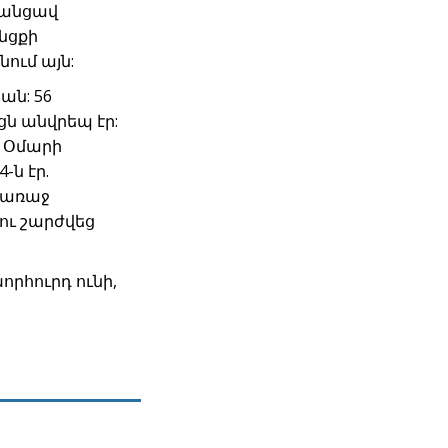
 անցավ
նցքի
ում այն:
ն: 56
ն անվրեպ էր:
. Օմարի
-ն էր.
 առաջ
ու շարժվեց
րհուրդ ունի,