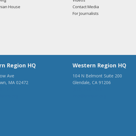
vig
Videos
mian House
Contact Media
For Journalists
rn Region HQ
Western Region HQ
low Ave
104 N Belmont Suite 200
own, MA 02472
Glendale, CA 91206
28-1918
(818) 500-1918
anca.org
info@ancawr.org