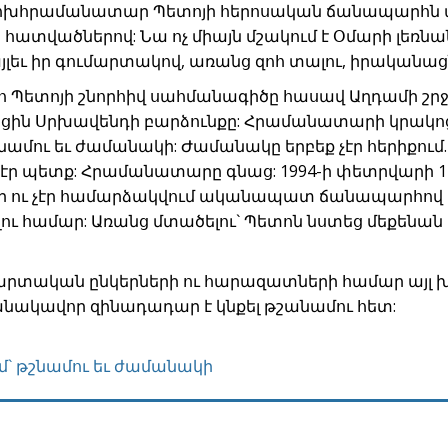
փոխհրամանատար Պետոյի հերոսական ճանապարհն
հատվածներով: Նա ոչ միայն մշակում է Օմարի լեռնա
եւ իր գումարտակով, առանց զոհ տալու, իրականացն
ետոյի շնորհիվ սահմանագիծը հասավ Աղդամի շրջա
եցին Սրխավենդի բարձունքը: Հրամանատարի կրակոց
շնամու եւ ժամանակի: Ժամանակը երբեք չէր հերիքում
ւդ էր պետք: Հրամանատարը գնաց: 1994-ի փետրվարի 14
 էր ու չէր համարձակվում ականապատ ճանապարհով
լու համար: Առանց մտածելու` Պետոն նստեց մեքենան 
մարտական ընկերների ու հարազատների համար այլ խո
նակավոր զինադադար է կնքել թշանամու հետ:
մ` թշնամու եւ ժամանակի