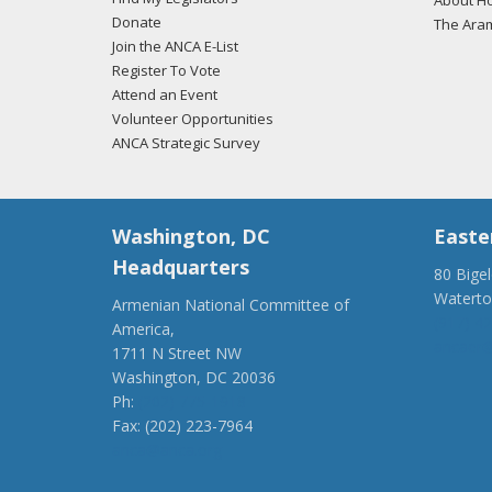
About Ho
Donate
The Ara
Join the ANCA E-List
Register To Vote
Attend an Event
Volunteer Opportunities
ANCA Strategic Survey
Washington, DC
Easte
Headquarters
80 Bige
Watert
Armenian National Committee of
(917) 4
America,
ancaer@
1711 N Street NW
Washington, DC 20036
Ph:
(202) 775-1918
Fax: (202) 223-7964
anca@anca.org