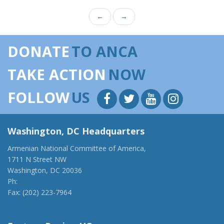
←
→
DONATE
TO ANCA
TAKE ACTION
NOW
FOLLOW
US
Washington, DC Headquarters
Armenian National Committee of America,
1711 N Street NW
Washington, DC 20036
Ph:
(202) 775-1918
Fax: (202) 223-7964
anca@anca.org