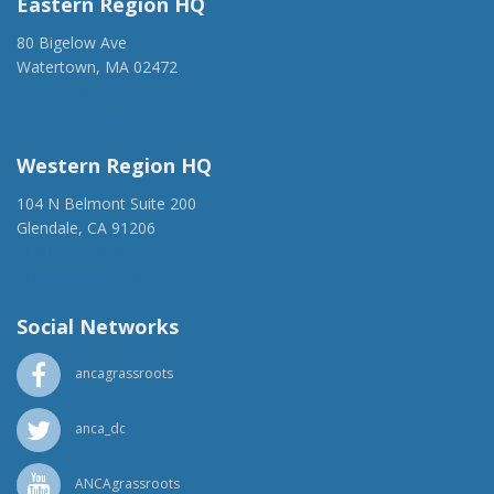
Eastern Region HQ
80 Bigelow Ave
Watertown, MA 02472
(917) 428-1918
ancaer@anca.org
Western Region HQ
104 N Belmont Suite 200
Glendale, CA 91206
(818) 500-1918
info@ancawr.org
Social Networks
ancagrassroots
anca_dc
ANCAgrassroots