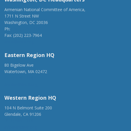
Armenian National Committee of America,
1711 N Street NW
Washington, DC 20036
Ph:
(202) 775-1918
Fax: (202) 223-7964
anca@anca.org
Eastern Region HQ
80 Bigelow Ave
Watertown, MA 02472
(917) 428-1918
ancaer@anca.org
Western Region HQ
104 N Belmont Suite 200
Glendale, CA 91206
(818) 500-1918
info@ancawr.org