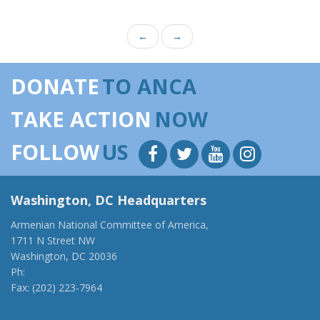
←
→
DONATE
TO ANCA
TAKE ACTION
NOW
FOLLOW
US
Washington, DC Headquarters
Armenian National Committee of America,
1711 N Street NW
Washington, DC 20036
Ph:
(202) 775-1918
Fax: (202) 223-7964
anca@anca.org