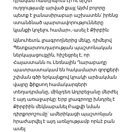
դրական հանդիպում էր ու ճիշտ
ուղղությամբ արված քայլ: Այժմ բոլորը
պետք է ջանասիրաբար աշխատեն` իրենց
ստանձնած պարտավորությունները
կյանքի կոչելու համար»,-ասել է Քիրբին:
Այնուհետև լրագրողներից մեկը, դիմելով
Պետքարտուղարության պաշտոնական
ներկայացուցչին, հիշեցրել է, որ
Հայաստանն ու Լեռնային Ղարաբաղը
պատրաստակամ են հակամարտ զորքերի
շփման գծի երկայնքով կրակի արձակման
վայրը ֆիքսող համակարգերի
տեղադրմանը, մինչդեռ Ադրբեջանը մերժել
է այդ առաջարկը: Երբ լրագրողը խնդրել է
Քիրբիին մեկնաբանել Բաքվի նման
դիրքորոշումը` ամերիկացի պաշտոնյան
հրաժարվել է այդ առնչությամբ որևէ բան
ասել: