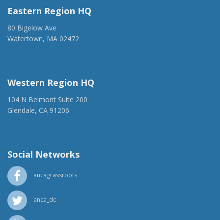
Eastern Region HQ
80 Bigelow Ave
Watertown, MA 02472
(917) 428-1918
ancaer@anca.org
Western Region HQ
104 N Belmont Suite 200
Glendale, CA 91206
(818) 500-1918
info@ancawr.org
Social Networks
ancagrassroots
anca_dc