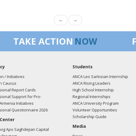
←
→
TAKE ACTION
NOW
cy
Students
on / Initiatives
ANCA Leo Sarkisian Internship
n Caucus
ANCA Rising Leaders
ional Report Cards
High School Internship
ional Support for Pro-
Regional Internships
Armenia Initiatives
ANCA University Program
ional Questionnaire 2026
Volunteer Opportunities
Scholarship Guide
 Center
Media
ig Apo Saghdejian Capital