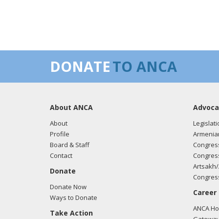
DONATE
TO ANCA
About ANCA
Advoca
About
Legislati
Profile
Armenia
Board & Staff
Congress
Contact
Congress
Artsakh/
Donate
Congress
Donate Now
Career
Ways to Donate
ANCA Hov
Take Action