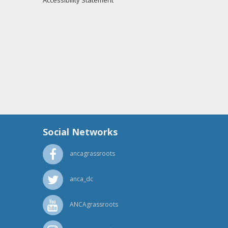
Accessibility Statement
Social Networks
ancagrassroots
anca_dc
ANCAgrassroots