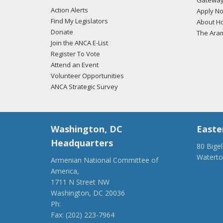
Gateway
Action Alerts
Apply N
Find My Legislators
About Ho
Donate
The Ara
Join the ANCA E-List
Register To Vote
Attend an Event
Volunteer Opportunities
ANCA Strategic Survey
Washington, DC
Easte
Headquarters
80 Bige
Watert
Armenian National Committee of
(917) 4
America,
ancaer@
1711 N Street NW
Washington, DC 20036
Ph:
(202) 775-1918
Fax: (202) 223-7964