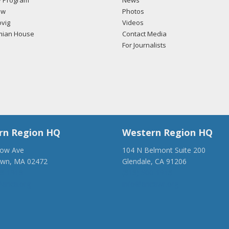
 Program
News
ow
Photos
vig
Videos
mian House
Contact Media
For Journalists
rn Region HQ
Western Region HQ
low Ave
104 N Belmont Suite 200
own, MA 02472
Glendale, CA 91206
28-1918
(818) 500-1918
anca.org
info@ancawr.org