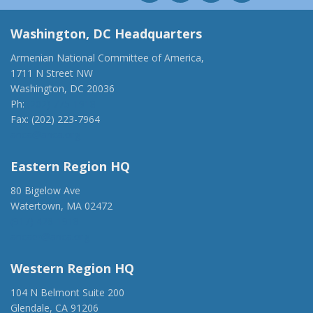
Washington, DC Headquarters
Armenian National Committee of America,
1711 N Street NW
Washington, DC 20036
Ph:
(202) 775-1918
Fax: (202) 223-7964
anca@anca.org
Eastern Region HQ
80 Bigelow Ave
Watertown, MA 02472
(917) 428-1918
ancaer@anca.org
Western Region HQ
104 N Belmont Suite 200
Glendale, CA 91206