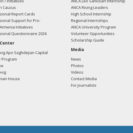
on / Initiatives
ANCA Leo Sarkisian Internship
n Caucus
ANCA Rising Leaders
ional Report Cards
High School Internship
ional Support for Pro-
Regional Internships
Armenia Initiatives
ANCA University Program
ional Questionnaire 2026
Volunteer Opportunities
Scholarship Guide
 Center
Media
ig Apo Saghdejian Capital
 Program
News
ow
Photos
vig
Videos
mian House
Contact Media
For Journalists