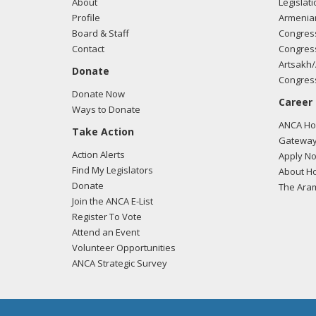
About
Legislati
Profile
Armenia
Board & Staff
Congress
Contact
Congress
Artsakh/
Donate
Congress
Donate Now
Career
Ways to Donate
ANCA Hov
Take Action
Gateway
Action Alerts
Apply N
Find My Legislators
About Ho
Donate
The Ara
Join the ANCA E-List
Register To Vote
Attend an Event
Volunteer Opportunities
ANCA Strategic Survey