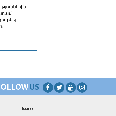
ւթյուններին
անդամ
ւյթներ է
ր։
FOLLOW
US
Issues