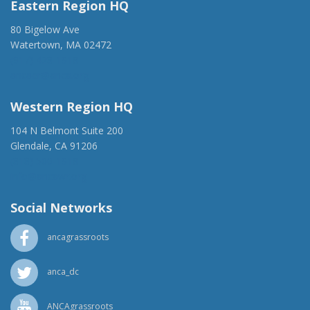
Eastern Region HQ
80 Bigelow Ave
Watertown, MA 02472
(917) 428-1918
ancaer@anca.org
Western Region HQ
104 N Belmont Suite 200
Glendale, CA 91206
(818) 500-1918
info@ancawr.org
Social Networks
ancagrassroots
anca_dc
ANCAgrassroots