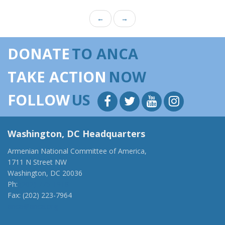
←
→
DONATE
TO ANCA
TAKE ACTION
NOW
FOLLOW
US
Washington, DC Headquarters
Armenian National Committee of America,
1711 N Street NW
Washington, DC 20036
Ph:
(202) 775-1918
Fax: (202) 223-7964
anca@anca.org