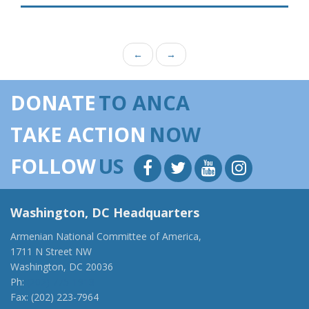
←
→
DONATE
TO ANCA
TAKE ACTION
NOW
FOLLOW
US
Washington, DC Headquarters
Armenian National Committee of America,
1711 N Street NW
Washington, DC 20036
Ph:
(202) 775-1918
Fax: (202) 223-7964