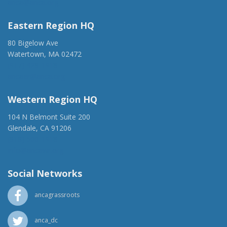
anca@anca.org
Eastern Region HQ
80 Bigelow Ave
Watertown, MA 02472
(917) 428-1918
ancaer@anca.org
Western Region HQ
104 N Belmont Suite 200
Glendale, CA 91206
(818) 500-1918
info@ancawr.org
Social Networks
ancagrassroots
anca_dc