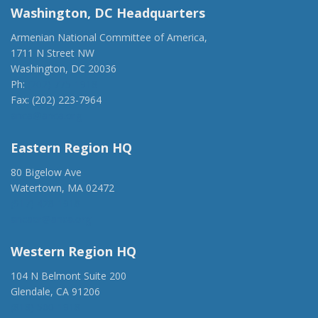
Washington, DC Headquarters
Armenian National Committee of America,
1711 N Street NW
Washington, DC 20036
Ph:
(202) 775-1918
Fax: (202) 223-7964
anca@anca.org
Eastern Region HQ
80 Bigelow Ave
Watertown, MA 02472
(917) 428-1918
ancaer@anca.org
Western Region HQ
104 N Belmont Suite 200
Glendale, CA 91206
(818) 500-1918